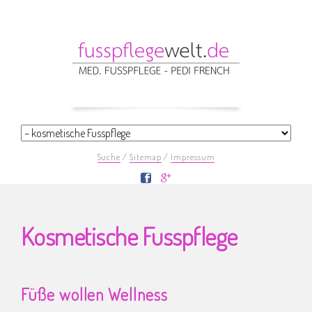
Navigation
überspringen
Navigation
überspringen
Navigation
Suche
Sitemap
Impressum
überspringen
Navigation
überspringen
Kosmetische Fusspflege
Füße wollen Wellness