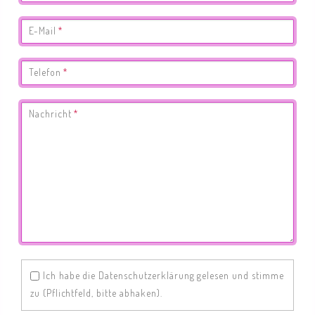
Pflichtfeld
E-Mail
*
Pflichtfeld
Telefon
*
Pflichtfeld
Nachricht
*
Ich habe die Datenschutzerklärung gelesen und stimme
zu (Pflichtfeld, bitte abhaken).