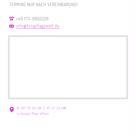
TERMINE NUR NACH VEREINBARUNG!
+49 173-9955326
info@fusspflegewelt.de
N: 48° 59' 50.158" E: 8° 47' 25.408"
In Google Maps öffnen