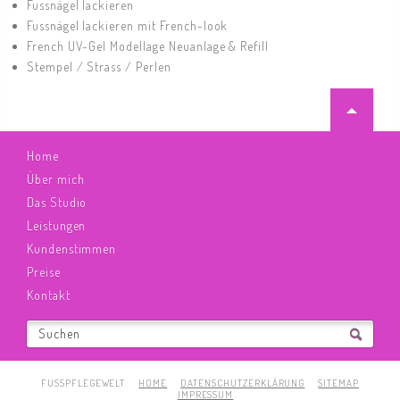
Fussnägel lackieren
Fussnägel lackieren mit French-look
French UV-Gel Modellage Neuanlage & Refill
Stempel / Strass / Perlen
Navigation
Home
überspringen
Über mich
Das Studio
Leistungen
Kundenstimmen
Preise
Kontakt
Suchen
NAVIGATION
FUSSPFLEGEWELT
HOME
DATENSCHUTZERKLÄRUNG
SITEMAP
ÜBERSPRINGEN
IMPRESSUM