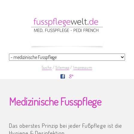
Navigation
überspringen
Navigation
überspringen
Navigation
Suche
Sitemap
Impressum
überspringen
Navigation
überspringen
Medizinische Fusspflege
Das oberstes Prinzip bei jeder Fußpflege ist die
Hygiene & Desinfektion.