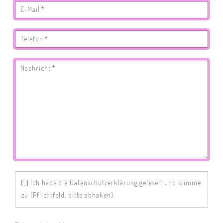
Pflichtfeld
E-Mail
*
Pflichtfeld
Telefon
*
Pflichtfeld
Nachricht
*
Ich habe die Datenschutzerklärung gelesen und stimme
zu (Pflichtfeld, bitte abhaken).